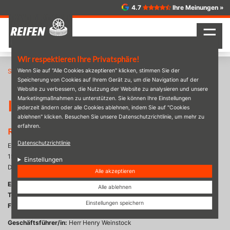
Direkt
4.7
Ihre Meinungen »
zum
Inhalt
☰
Wir respektieren Ihre Privatsphäre!
Startseite
Wenn Sie auf "Alle Cookies akzeptieren" klicken, stimmen Sie der
Impressum
Speicherung von Cookies auf Ihrem Gerät zu, um die Navigation auf der
Website zu verbessern, die Nutzung der Website zu analysieren und unsere
Marketingmaßnahmen zu unterstützen. Sie können Ihre Einstellungen
Impressum
jederzeit ändern oder alle Cookies ablehnen, indem Sie auf "Cookies
ablehnen" klicken. Besuchen Sie unsere Datenschutzrichtlinie, um mehr zu
erfahren.
Reifenhandel & Vulkanisierwerkstatt
Datenschutzrichtlinie
Eisenwerk 7
15234
Frankfurt (Oder)
Einstellungen
Deutschland
Alle akzeptieren
E-Mail:
reifen-weinstock@gmx.de
Alle ablehnen
Telefon:
+4933563705
Einstellungen speichern
Fax:
+493356659810
Geschäftsführer/in:
Herr
Henry
Weinstock