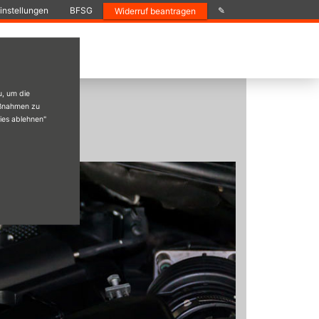
instellungen
BFSG
✎
Widerruf beantragen
u, um die
aßnahmen zu
kies ablehnen"