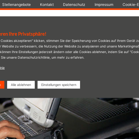
Stellenangebote
Kontakt
Datenschutz
Impressum
Cookie-E
ator
Reifen
Angebote
Leistungen
Firmenwagen
eren Ihre Privatsphäre!
e Cookies akzeptieren" klicken, stimmen Sie der Speicherung von Cookies auf Ihrem Gerät z
ng
er Website zu verbessern, die Nutzung der Website zu analysieren und unsere Marketingm
 können Ihre Einstellungen jederzeit ändern oder alle Cookies ablehnen, indem Sie auf "Coo
 Sie unsere Datenschutzrichtlinie, um mehr zu erfahren.
inie
n
Alle ablehnen
Einstellungen speichern