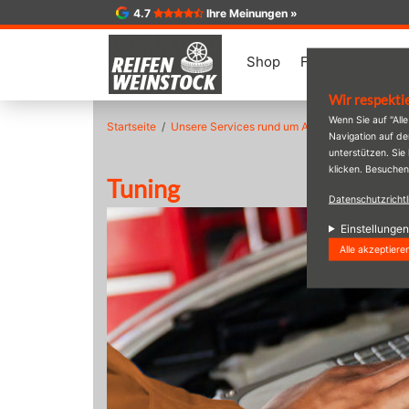
4.7
Ihre Meinungen »
Shop
Felgen-Konfigur
Wir respekti
Direkt
Wenn Sie auf "All
Startseite
Unsere Services rund um Auto & Reifen
Tuni
zum
Navigation auf d
Inhalt
unterstützen. Sie
klicken. Besuchen
Tuning
Datenschutzrichtl
Einstellungen
Alle akzeptiere