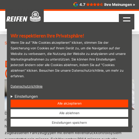
Direkt
4.7
Ihre Meinungen »
zum
Inhalt
☰
Wir respektieren Ihre Privatsphäre!
Startseite
Wenn Sie auf "Alle Cookies akzeptieren" klicken, stimmen Sie der
Das Reifendruckkontrollsystem (RDKS)
Speicherung von Cookies auf Ihrem Gerät zu, um die Navigation auf der
Website zu verbessern, die Nutzung der Website zu analysieren und unsere
Marketingmaßnahmen zu unterstützen. Sie können Ihre Einstellungen
Das Reifendruckkontrollsystem
jederzeit ändern oder alle Cookies ablehnen, indem Sie auf "Cookies
(RDKS)
ablehnen" klicken. Besuchen Sie unsere Datenschutzrichtlinie, um mehr zu
erfahren.
Datenschutzrichtlinie
Einstellungen
Alle akzeptieren
Das Reifendruckkontrollsystem, kurz RDKS, dient der Sicherstellung des
Alle ablehnen
richtigen Reifendrucks bei Fahrzeugen. Mit der Verordnung Nr. 661/2009
Einstellungen speichern
hat die Europäische Union beschlossen, dass alle seit November 2012 neu
zugelassenen Fahrzeugtypen mit einem Reifendruckkontrollsystem