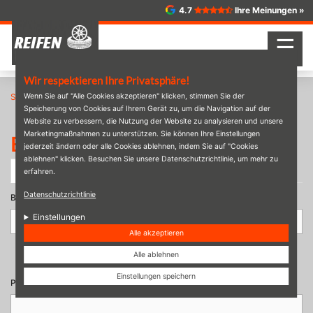
Direkt
4.7
Ihre Meinungen »
zum
Inhalt
☰
Wir respektieren Ihre Privatsphäre!
Startseite
Wenn Sie auf "Alle Cookies akzeptieren" klicken, stimmen Sie der
Benutzerkonto
Speicherung von Cookies auf Ihrem Gerät zu, um die Navigation auf der
Website zu verbessern, die Nutzung der Website zu analysieren und unsere
Marketingmaßnahmen zu unterstützen. Sie können Ihre Einstellungen
Benutzerkonto
jederzeit ändern oder alle Cookies ablehnen, indem Sie auf "Cookies
ablehnen" klicken. Besuchen Sie unsere Datenschutzrichtlinie, um mehr zu
Haupt-
Anmelden
(aktiver
Neues Passwort anfordern
erfahren.
Reiter
Reiter)
Datenschutzrichtlinie
Benutzername oder E-Mail-Adresse
*
Einstellungen
Alle akzeptieren
Sie können sich mit Ihrem Benutzernamen oder Ihrer E-Mail-Adresse
Alle ablehnen
anmelden.
Einstellungen speichern
Passwort
*